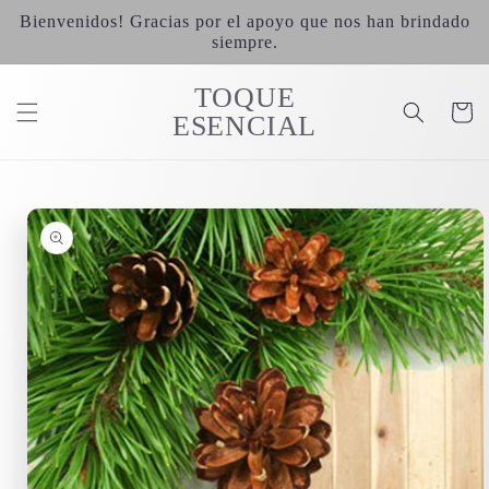
Ir
Bienvenidos! Gracias por el apoyo que nos han brindado
directamente
al contenido
siempre.
TOQUE
Carrit
ESENCIAL
Ir
directamente
a la
información
del producto