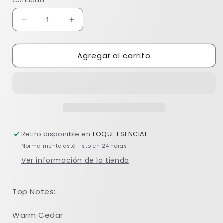
Cantidad
Reducir
Aumentar
cantidad
cantidad
para
para
Agregar al carrito
Cedar
Cedar
Wood
Wood
BS
BS
Retiro disponible en
TOQUE ESENCIAL
Normalmente está listo en 24 horas
Ver información de la tienda
Top Notes:
Warm Cedar