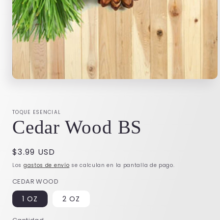
Abrir
elemento
multimedia
1
en
TOQUE ESENCIAL
una
Cedar Wood BS
ventana
modal
Precio
$3.99 USD
habitual
Los
gastos de envío
se calculan en la pantalla de pago.
CEDAR WOOD
1 OZ
2 OZ