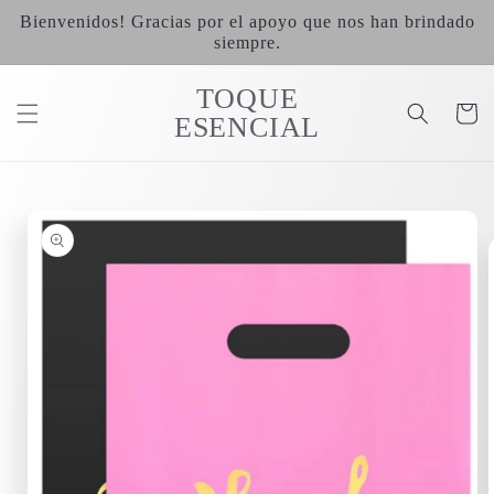
Ir
Bienvenidos! Gracias por el apoyo que nos han brindado
directamente
al contenido
siempre.
TOQUE
Carrit
ESENCIAL
Ir
directamente
a la
información
del producto