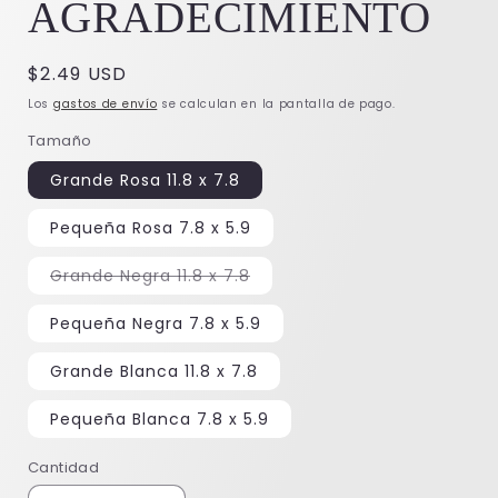
AGRADECIMIENTO
Precio
$2.49 USD
habitual
Los
gastos de envío
se calculan en la pantalla de pago.
Tamaño
Grande Rosa 11.8 x 7.8
Pequeña Rosa 7.8 x 5.9
Variante
Grande Negra 11.8 x 7.8
agotada
o
no
Pequeña Negra 7.8 x 5.9
disponible
Grande Blanca 11.8 x 7.8
Pequeña Blanca 7.8 x 5.9
Cantidad