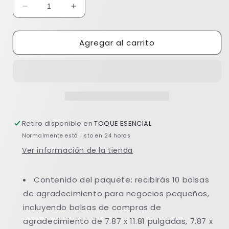
Reducir
Aumentar
cantidad
cantidad
para
para
Agregar al carrito
10
10
BOLSAS
BOLSAS
DE
DE
AGRADECIMIENTO
AGRADECIMIENTO
Retiro disponible en
TOQUE ESENCIAL
Normalmente está listo en 24 horas
Ver información de la tienda
Contenido del paquete: recibirás 10 bolsas
de agradecimiento para negocios pequeños,
incluyendo bolsas de compras de
agradecimiento de 7.87 x 11.81 pulgadas, 7.87 x